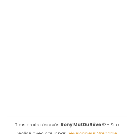
Tous droits réservés
Rony MatDuRêve ©
- Site
réalisé avec cœur par
Développeur Grenoble